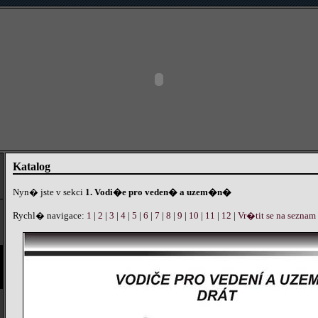
Katalog
Nyn� jste v sekci
1. Vodi�e pro veden� a uzem�n�
Rychl� navigace:
1
|
2
|
3
|
4
|
5
|
6
|
7
|
8
|
9
|
10
|
11
|
12
|
Vr�tit se na seznam