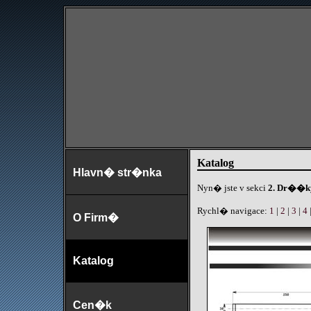
Katalog
Hlavn� str�nka
Nyn� jste v sekci
2. Dr��k
Rychl� navigace:
1
|
2
|
3
|
4
O Firm�
Katalog
Cen�k