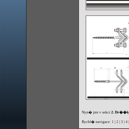
Nyn� jste v sekci
2. Dr��k
Rychl� navigace:
1
|
2
|
3
|
4