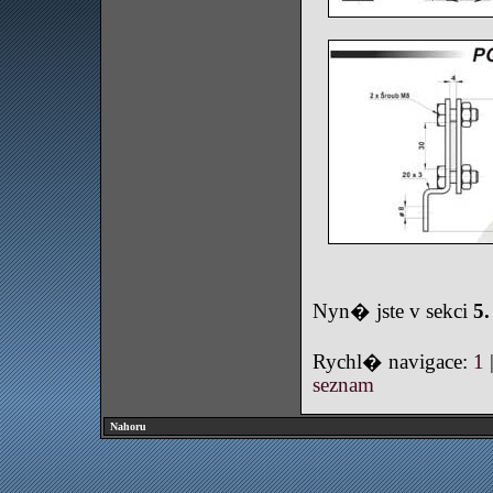
Nyn� jste v sekci
5
Rychl� navigace:
1
seznam
Nahoru