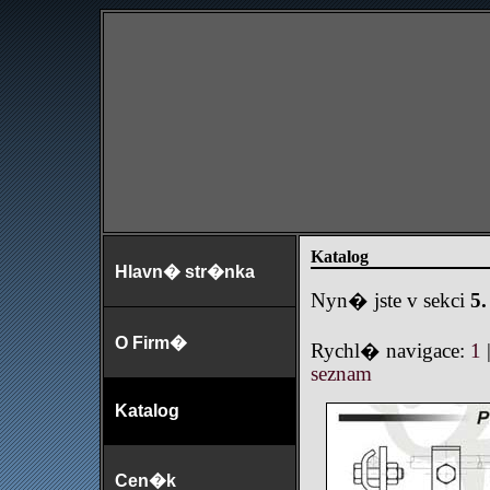
Katalog
Hlavn� str�nka
Nyn� jste v sekci
5
O Firm�
Rychl� navigace:
1
seznam
Katalog
Cen�k