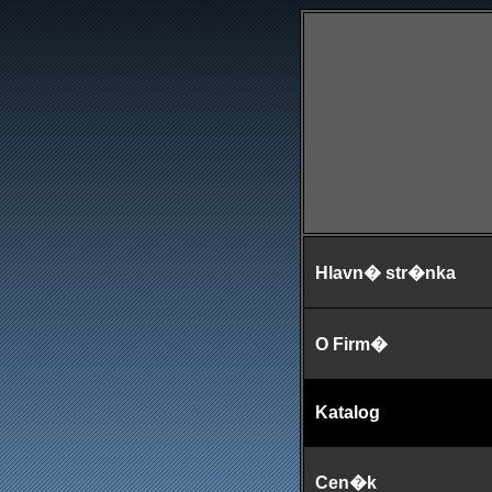
Hlavn� str�nka
O Firm�
Katalog
Cen�k