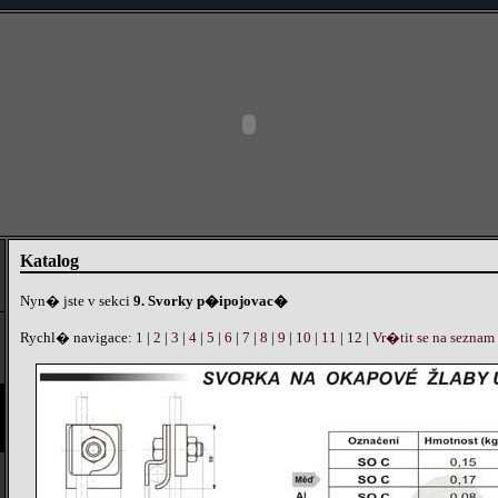
Katalog
Nyn� jste v sekci
9. Svorky p�ipojovac�
Rychl� navigace:
1
|
2
|
3
|
4
|
5
|
6
|
7
|
8
|
9
|
10
|
11
|
12
|
Vr�tit se na seznam